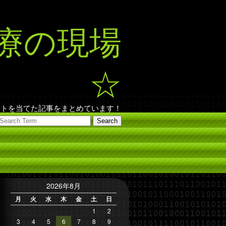
療の現場
☆
ットを当てた記事をまとめています！
2026年8月
月
火
水
木
金
土
日
1
2
3
4
5
6
7
8
9