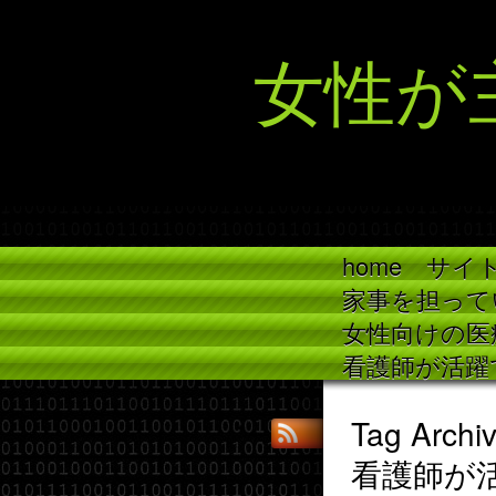
女性が
home
サイ
家事を担って
女性向けの医
看護師が活躍
Tag Arch
看護師が