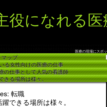
主役になれる医
医療の現場にスポ
トマップ
いる女性向けの医療の仕事
療の仕事として人気の看護師
できる場所は様々。
ives: 転職
活躍できる場所は様々。