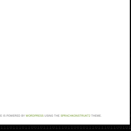
TE IS POWERED BY
WORDPRESS
USING THE
SPRACHKONSTRUKT2
THEME.