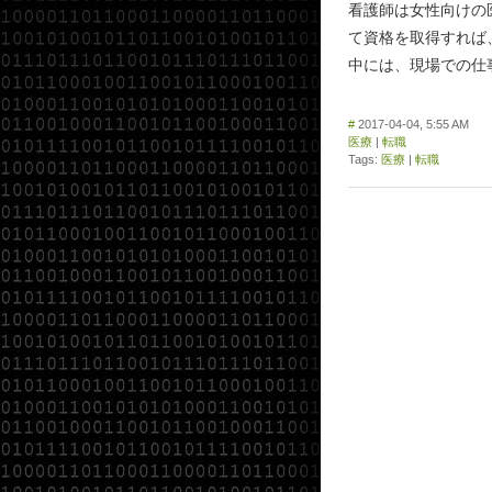
看護師は女性向けの
て資格を取得すれば
中には、現場での仕
#
2017-04-04, 5:55 AM
医療
|
転職
Tags:
医療
|
転職