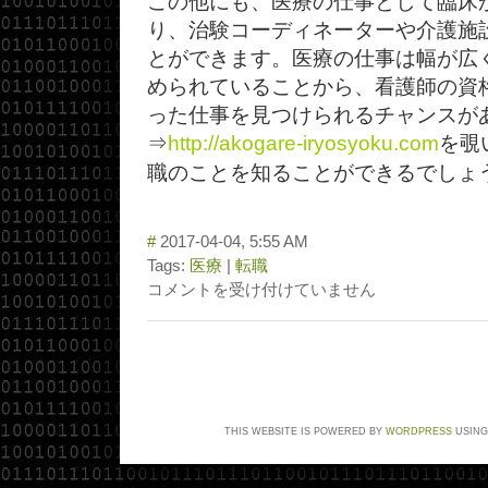
この他にも、医療の仕事として臨床
り、治験コーディネーターや介護施
とができます。医療の仕事は幅が広
められていることから、看護師の資
った仕事を見つけられるチャンスが
⇒
http://akogare-iryosyoku.com
を覗
職のことを知ることができるでしょ
#
2017-04-04, 5:55 AM
Tags:
医療
|
転職
コメントを受け付けていません
THIS WEBSITE IS POWERED BY
WORDPRESS
USING